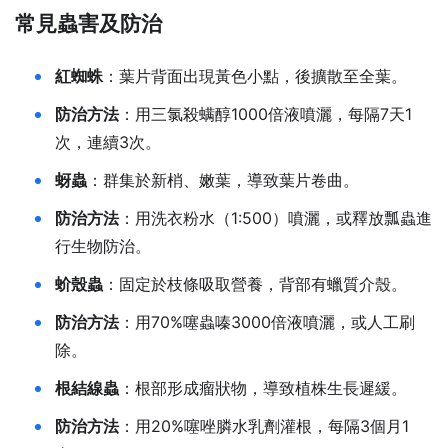
常見蟲害及防治
紅蜘蛛
：葉片背面出現黃色小點，後擴散至全葉。
防治方法
：用三氯殺螨醇1000倍液噴灑，每隔7天1
次，連續3次。
蚜蟲
：群集於新梢、嫩葉，導致葉片卷曲。
防治方法
：用洗衣粉水（1:500）噴灑，或釋放瓢蟲進
行生物防治。
蚧殼蟲
：固定於枝條吸取營養，背部有蠟質介殼。
防治方法
：用70%噻蟲嗪3000倍液噴灑，或人工刷
除。
根結線蟲
：根部形成瘤狀物，導致植株生長遲緩。
防治方法
：用20%噻唑膦水乳劑灌根，每隔3個月1