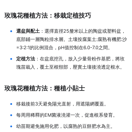
玫瑰花種植方法：移栽定植技巧
選盆與配土
：選擇直徑25釐米以上的陶盆或塑料盆，
底部鋪一層陶粒排水層。土壤按腐葉土:腐熟有機肥:沙
=3:2:1的比例混合，pH值控制在6.0-7.0之間。
定植方法
：在盆底挖孔，放入少量骨粉作基肥，將玫
瑰苗栽入，覆土至根頸部，壓實土壤後澆透定根水。
玫瑰花種植方法：種植小貼士
移栽後前3天避免陽光直射，用遮陽網覆蓋。
每周用稀釋的EM菌液澆灌一次，促進根系發育。
幼苗期避免施用化肥，以腐熟的豆餅肥水為主。