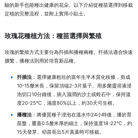
驗的新手也能種出健康的花朵。以下介紹從種苗選擇到移栽
定植的完整流程，並附上實用小貼士。
玫瑰花種植方法：種苗選擇與繁殖
玫瑰的繁殖方式主要分為扦插和播種兩種。扦插法適合快速
擴繁，播種法則用於培育新品種。
扦插法
：選擇健康粗壯的當年生半木質化枝條，剪成
10-15釐米長，保留頂端2-3片葉子。用多菌靈溶液浸
泡切口10分鐘後，插入濕潤的沙土或蛭石中，保持溫
度20-25℃，濕度80%以上，約30天可生根。
播種法
：將優質種子浸泡在溫水中24小時後，播於育
苗盤，覆蓋0.5釐米厚的細土，保持溫度18-22℃，約
15天發芽。幼苗長出5片真葉時可移栽。