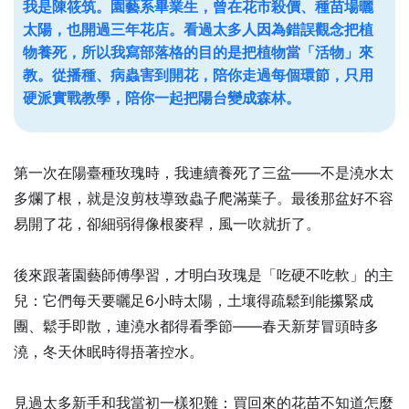
我是陳筱筑。園藝系畢業生，曾在花市殺價、種苗場曬
太陽，也開過三年花店。看過太多人因為錯誤觀念把植
物養死，所以我寫部落格的目的是把植物當「活物」來
教。從播種、病蟲害到開花，陪你走過每個環節，只用
硬派實戰教學，陪你一起把陽台變成森林。
第一次在陽臺種玫瑰時，我連續養死了三盆——不是澆水太
多爛了根，就是沒剪枝導致蟲子爬滿葉子。最後那盆好不容
易開了花，卻細弱得像根麥稈，風一吹就折了。
後來跟著園藝師傅學習，才明白玫瑰是「吃硬不吃軟」的主
兒：它們每天要曬足6小時太陽，土壤得疏鬆到能攥緊成
團、鬆手即散，連澆水都得看季節——春天新芽冒頭時多
澆，冬天休眠時得捂著控水。
見過太多新手和我當初一樣犯難：買回來的花苗不知道怎麼