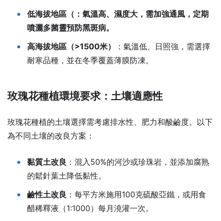
低海拔地區（：氣溫高、濕度大，需加強通風，定期
噴灑多菌靈預防黑斑病。
高海拔地區（>1500米）
：氣溫低、日照強，需選擇
耐寒品種，並在冬季覆蓋薄膜防凍。
玫瑰花種植環境要求：土壤適應性
玫瑰花種植的土壤選擇需考慮排水性、肥力和酸鹼度。以下
為不同土壤的改良方案：
黏質土改良
：混入50%的河沙或珍珠岩，並添加腐熟
的鬆針葉土降低黏性。
鹼性土改良
：每平方米施用100克硫酸亞鐵，或用食
醋稀釋液（1:1000）每月澆灌一次。