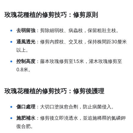
玫瑰花種植的修剪技巧：修剪原則
去弱留強
：剪除細弱枝、病蟲枝，保留粗壯主枝。
通風透光
：修剪內膛枝、交叉枝，保持株間距30釐米
以上。
控制高度
：藤本玫瑰修剪至1.5米，灌木玫瑰修剪至
0.8米。
玫瑰花種植的修剪技巧：修剪後護理
傷口處理
：大切口塗抹愈合劑，防止病菌侵入。
施肥補水
：修剪後立即澆透水，並追施稀釋的氮磷鉀
復合肥。