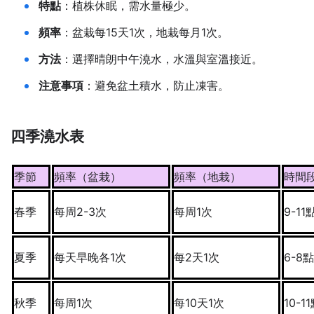
特點
：植株休眠，需水量極少。
頻率
：盆栽每15天1次，地栽每月1次。
方法
：選擇晴朗中午澆水，水溫與室溫接近。
注意事項
：避免盆土積水，防止凍害。
四季澆水表
季節
頻率（盆栽）
頻率（地栽）
時間
春季
每周2-3次
每周1次
9-11
夏季
每天早晚各1次
每2天1次
6-8點
秋季
每周1次
每10天1次
10-1