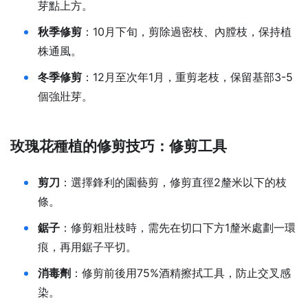
芽點上方。
秋季修剪
：10月下旬，剪除過密枝、內膛枝，保持植
株通風。
冬季修剪
：12月至次年1月，重剪老枝，保留基部3-5
個強壯芽。
玫瑰花種植的修剪技巧：修剪工具
剪刀
：選擇鋒利的園藝剪，修剪直徑2釐米以下的枝
條。
鋸子
：修剪粗壯枝時，需先在切口下方1釐米處劃一環
痕，再用鋸子平切。
消毒劑
：修剪前後用75%酒精擦拭工具，防止交叉感
染。