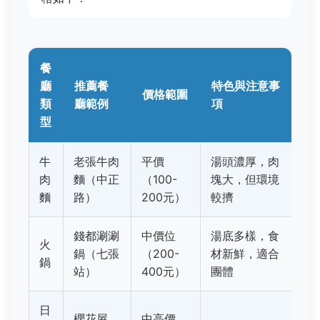
餐
廳
推薦餐
特色與注意事
價格範圍
類
廳範例
項
型
牛
老張牛肉
平價
湯頭濃厚，肉
肉
麵（中正
（100-
塊大，但環境
麵
路）
200元）
較擠
錢都涮涮
中價位
湯底多樣，食
火
鍋（七張
（200-
材新鮮，適合
鍋
站）
400元）
團體
日
櫻花屋
中高價