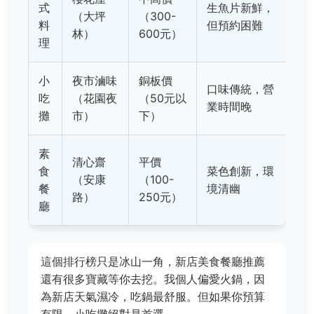
式
生魚片新鮮，
（大坪
（300-
料
但預約困難
林）
600元）
理
小
夜市滷味
銅板價
口味傳統，營
吃
（花園夜
（50元以
業時間晚
攤
市）
下）
素
清心齋
平價
食
菜色創新，環
（安康
（100-
餐
境清幽
路）
250元）
廳
這個排行榜只是冰山一角，新店美食餐廳推薦
還有很多寶藏等你去挖。我個人偏愛火鍋，因
為新店天氣濕冷，吃鍋最舒服。但如果你預算
有限，小吃攤絕對是首選。