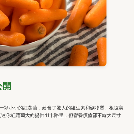
公開
一顆小小的紅蘿蔔，蘊含了驚人的維生素和礦物質。根據美
0克迷你紅蘿蔔大約提供41卡路里，但營養價值卻不輸大尺寸