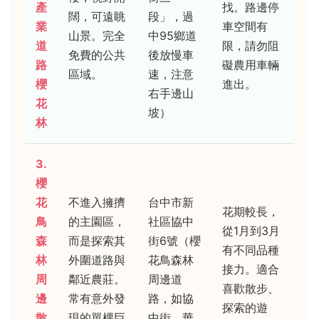
產
找。路邊停
闊，可遠眺
段」，過
業
車空間有
山景。完全
中95鄉道
道
限，請勿阻
免費的公共
後放慢車
路
礙農用車輛
區域。
速，注意
櫻
進出。
右手邊山
花
坡）
林
3.
櫻
花
不進入擁擠
台中市新
花期較長，
鳥
的主園區，
社區協中
從1月到3月
森
而是探索其
街6號（櫻
有不同品種
林
外圍道路與
花鳥森林
接力。適合
周
鄰近農莊。
周邊道
喜歡散步、
邊
常有意外發
路，如協
探索的遊
散
現的單棵巨
中街、華