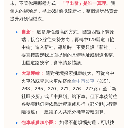
末。不管你用哪種方式，
「早出發」是唯一真理
。我
個人的經驗是，早上8點前抵達新社，整個遊玩品質會
提升好幾個檔次。
自駕：
這是彈性最高的方式。國道四號下豐原
端，接台3線往東勢方向，再轉中129縣道（協
中街）進入新社。導航時，不要只設「新社」，
要直接設定我上面提到的具體地址或街道名稱。
山區道路狹窄，會車請多禮讓。
大眾運輸：
這對秘境探索挑戰較大。可從台中
火車站或豐原火車站搭乘
台中市公車
（如91、
263、265、270、271、276、277路）至「新
社區公所」或「中興嶺」站下車。但下車後前往
各秘境點仍需依靠計程車或步行（部分點步行距
離很遠），建議多人共乘分攤車資較划算。
包車或參加小團：
如果不想煩惱交通，可以找