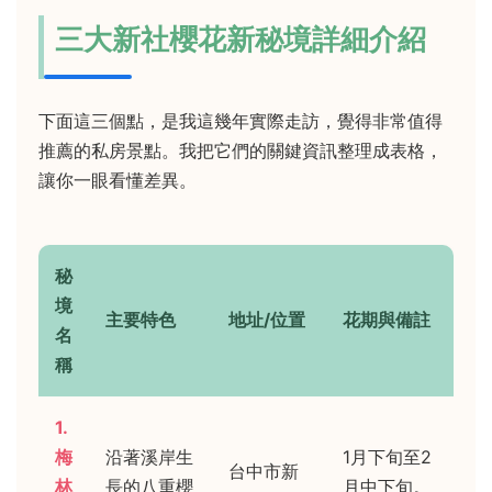
三大新社櫻花新秘境詳細介紹
下面這三個點，是我這幾年實際走訪，覺得非常值得
推薦的私房景點。我把它們的關鍵資訊整理成表格，
讓你一眼看懂差異。
秘
境
主要特色
地址/位置
花期與備註
名
稱
1.
梅
沿著溪岸生
1月下旬至2
台中市新
林
長的八重櫻
月中下旬。