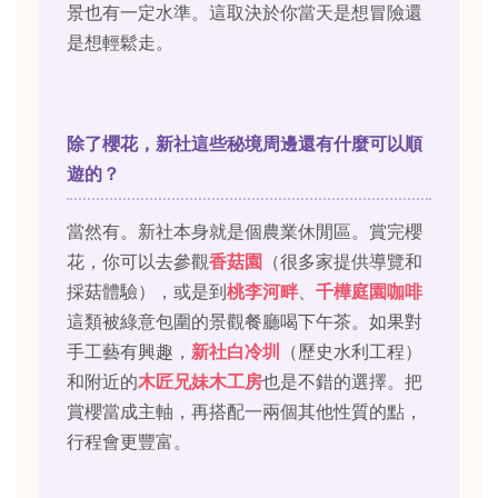
景也有一定水準。這取決於你當天是想冒險還
是想輕鬆走。
除了櫻花，新社這些秘境周邊還有什麼可以順
遊的？
當然有。新社本身就是個農業休閒區。賞完櫻
花，你可以去參觀
香菇園
（很多家提供導覽和
採菇體驗），或是到
桃李河畔
、
千樺庭園咖啡
這類被綠意包圍的景觀餐廳喝下午茶。如果對
手工藝有興趣，
新社白冷圳
（歷史水利工程）
和附近的
木匠兄妹木工房
也是不錯的選擇。把
賞櫻當成主軸，再搭配一兩個其他性質的點，
行程會更豐富。