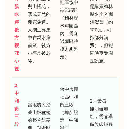
社區協中
親
與山櫻花，
需購買梅林
街265號
水
形成天然的
親水岸入園
（梅林親
岸
櫻花隧道。
清潔費（約
水岸園區
後
人潮主要集
100元，可
內，需穿
方
中在親水岸
抵部分消
過園區往
櫻
前區，後方
費），但能
後方步道
花
小徑常被忽
同時享受園
走）
小
略。
區設施。
徑
2.
台中市新
中
社區中和
和
2月最盛。
當地農民沿
街三段
街
無明確地
著山坡種植
（導航設
三
址，需靠導
的整片緋寒
定「中和
段
航與肉眼尋
櫻，視野開
街三