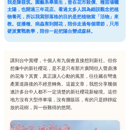
我是陳筱筑。園藝系畢業生，曾在花市殺價、種苗場曬
太陽，也開過三年花店。看過太多人因為錯誤觀念把植
物養死，所以我寫部落格的目的是把植物當「活物」來
教。從播種、病蟲害到開花，陪你走過每個環節，只用
硬派實戰教學，陪你一起把陽台變成森林。
講到台中賞櫻，十個人有九個會直接想到新社。但你
想像中的新社櫻花，是不是只有那片廣闊但人聲鼎沸
的花海？其實，真正讓人心動的風景，往往藏在彎進
產業道路後的不經意轉角。這篇文章，我想分享幾個
連許多台中人都不一定清楚的新社櫻花新秘境。這些
地方沒有大型停車場，沒有攤販區，有的只是靜靜綻
放的花樹，與一份難得的悠閒。