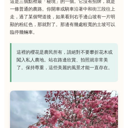
這是三個點裡最「秘境」的一個。它沒有招牌，就是
一條普通的農路。你開車或騎車沿著中和街三段往上
走，過了某個彎道後，如果看到右手邊山坡有一片明
顯的粉紅色，那就對了。那邊有幾處較寬的土坡可以
臨停幾輛車。
這裡的櫻花是農民所有，請絕對不要攀折花木或
闖入私人農地。站在路邊欣賞、拍照就非常美
了。保持尊重，這些美麗的風景才能一直存在。