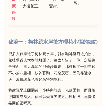
客。
策
大櫻花王。
豐街）
路
線
秘境一：梅林親水岸後方櫻花小徑的細節
很多人買票進了梅林親水岸，就在咖啡座附近拍照，
然後覺得人太多就離開了。這太可惜了。你一定要往
最裡面、靠近溪流的那條步道走。那裡種了一排年齡
不小的八重櫻，枝幹蒼勁，花朵茂密，因為靠近水
邊，濕氣讓花色看起來特別飽和。
我建議早上開園後一小時內就去，光線柔和，而且旅
行團還沒湧入。你可以先直奔後方小徑拍照，再慢慢
晃回前區喝茶。