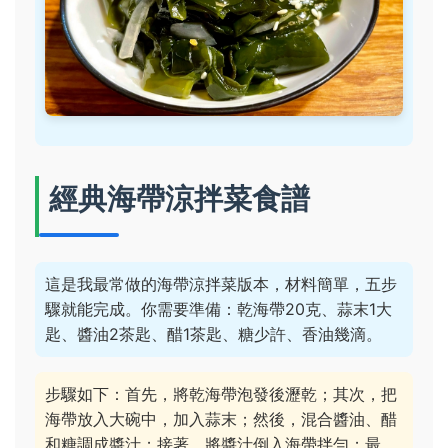
經典海帶涼拌菜食譜
這是我最常做的海帶涼拌菜版本，材料簡單，五步
驟就能完成。你需要準備：乾海帶20克、蒜末1大
匙、醬油2茶匙、醋1茶匙、糖少許、香油幾滴。
步驟如下：首先，將乾海帶泡發後瀝乾；其次，把
海帶放入大碗中，加入蒜末；然後，混合醬油、醋
和糖調成醬汁；接著，將醬汁倒入海帶拌勻；最