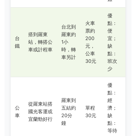
優
火車
點：
台北到
票約
便
搭到羅東
羅東約
台
200
宜；
站，轉搭公
1小
鐵
元，
缺
車或計程車
時，轉
公車
點：
車另計
30元
班次
少
優
點：
羅東到
經
從羅東站搭
公
五結約
單程
濟；
國光客運或
車
20分
30元
缺
宜蘭勁好行
鐘
點：
等待