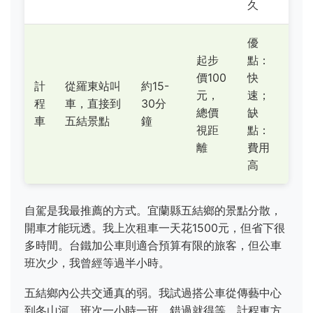
久
優
起步
點：
價100
快
計
從羅東站叫
約15-
元，
速；
程
車，直接到
30分
總價
缺
車
五結景點
鐘
視距
點：
離
費用
高
自駕是我最推薦的方式。宜蘭縣五結鄉的景點分散，
開車才能玩透。我上次租車一天花1500元，但省下很
多時間。台鐵加公車則適合預算有限的旅客，但公車
班次少，我曾經等過半小時。
五結鄉內公共交通真的弱。我試過搭公車從傳藝中心
到冬山河，班次一小時一班，錯過就得等。計程車方