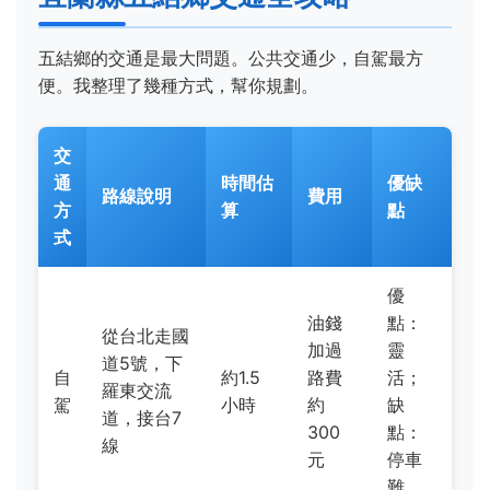
五結鄉的交通是最大問題。公共交通少，自駕最方
便。我整理了幾種方式，幫你規劃。
交
通
時間估
優缺
路線說明
費用
方
算
點
式
優
油錢
點：
從台北走國
加過
靈
道5號，下
自
約1.5
路費
活；
羅東交流
駕
小時
約
缺
道，接台7
300
點：
線
元
停車
難