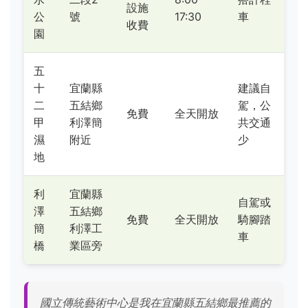
設施
公
號
17:30
車
收費
園
五
十
宜蘭縣
建議自
二
五結鄉
駕，公
免費
全天開放
甲
利澤簡
共交通
濕
附近
少
地
利
宜蘭縣
自駕或
澤
五結鄉
免費
全天開放
騎腳踏
簡
利澤工
車
橋
業區旁
國立傳統藝術中心是我在宜蘭縣五結鄉最推薦的