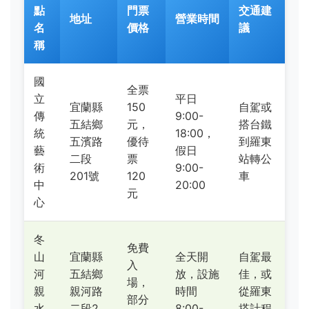
點
門票
交通建
地址
營業時間
名
價格
議
稱
國
全票
立
平日
宜蘭縣
150
自駕或
傳
9:00-
五結鄉
元，
搭台鐵
統
18:00，
五濱路
優待
到羅東
藝
假日
二段
票
站轉公
術
9:00-
201號
120
車
中
20:00
元
心
冬
免費
山
宜蘭縣
全天開
自駕最
入
河
五結鄉
放，設施
佳，或
場，
親
親河路
時間
從羅東
部分
水
二段2
8:00-
搭計程