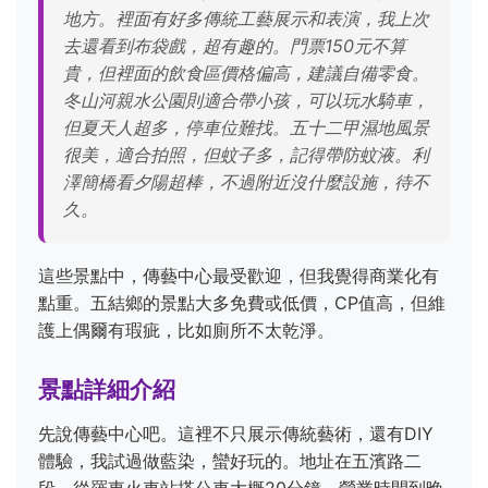
地方。裡面有好多傳統工藝展示和表演，我上次
去還看到布袋戲，超有趣的。門票150元不算
貴，但裡面的飲食區價格偏高，建議自備零食。
冬山河親水公園則適合帶小孩，可以玩水騎車，
但夏天人超多，停車位難找。五十二甲濕地風景
很美，適合拍照，但蚊子多，記得帶防蚊液。利
澤簡橋看夕陽超棒，不過附近沒什麼設施，待不
久。
這些景點中，傳藝中心最受歡迎，但我覺得商業化有
點重。五結鄉的景點大多免費或低價，CP值高，但維
護上偶爾有瑕疵，比如廁所不太乾淨。
景點詳細介紹
先說傳藝中心吧。這裡不只展示傳統藝術，還有DIY
體驗，我試過做藍染，蠻好玩的。地址在五濱路二