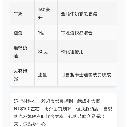
150毫
牛奶
全脂牛奶香氣更濃
升
雞蛋
1個
常溫蛋較易混合
無鹽奶
30克
軟化後使用
油
克林姆
適量
可自製卡士達醬或買現成
餡
這些材料在一般超市都買得到，總成本大概
NT$100左右，比外面買划算。但我必須說，自製
的克林姆餡有時候會太稀，包的時候容易漏出
來，這點要小心。