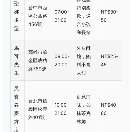
聖
台中市西
特別柔
娜
07:00-
NT$30-
區公益路
軟，適
多
21:00
50
456號
合小孩
堡
和長輩
馬
外皮酥
高雄市前
可
09:00-
脆，餡
NT$25-
金區成功
先
20:00
料不會
45
路789號
生
太甜
吳
寶
創意口
台北市信
春
10:00-
味，如
NT$40-
義區松壽
麥
21:00
抹茶克
60
路101號
方
林姆
店