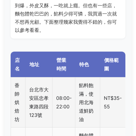
到爆，外皮又酥，一吃就上癮。但也有一些店，
麵包體乾巴巴的，餡料少得可憐，我買過一次就
不想再光顧。下面整理幾家我覺得不錯的，你可
以參考看看。
店
營業
價格範
地址
特色
名
時間
圍
香
餡料飽
台北市大
帥
滿，使
安區忠孝
08:00-
NT$35-
烘
用北海
東路四段
22:00
55
焙
道鮮奶
123號
坊
油
麵包體