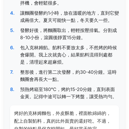
拌機，會輕鬆很多。
讓麵團發酵約1小時，放在溫暖的地方，直到它變
成兩倍大。夏天可能快一點，冬天要久一些。
發酵好後，將麵團取出，輕輕按壓排氣。分割成
8-10小份，滾圓後靜置15分鐘。
包入克林姆餡。餡料不要放太多，不然烤的時候
會爆開。我上次就貪心，結果餡料流得到處都
是，清理起來超麻煩。
整形後，進行第二次發酵，約30-40分鐘。這時
麵團會再長大一點。
預熱烤箱至180°C，烤約15-20分鐘，直到表面
金黃。記得中途可以轉一下烤盤，讓受熱均勻。
烤好的克林姆麵包，外皮酥脆，裡面軟綿綿的，
配上自製餡料，真的比外面賣的還好吃。不過，
自製的缺點是保存時間短，最好當天吃完。