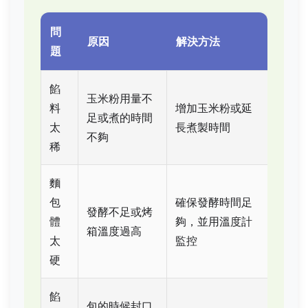
問
原因
解決方法
題
餡
玉米粉用量不
料
增加玉米粉或延
足或煮的時間
太
長煮製時間
不夠
稀
麵
包
確保發酵時間足
發酵不足或烤
體
夠，並用溫度計
箱溫度過高
太
監控
硬
餡
包的時候封口