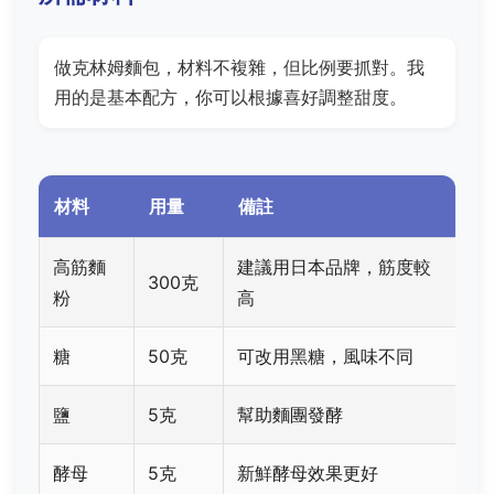
做克林姆麵包，材料不複雜，但比例要抓對。我
用的是基本配方，你可以根據喜好調整甜度。
材料
用量
備註
高筋麵
建議用日本品牌，筋度較
300克
粉
高
糖
50克
可改用黑糖，風味不同
鹽
5克
幫助麵團發酵
酵母
5克
新鮮酵母效果更好