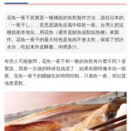
花魚一夜干其實是一種傳統的魚乾製作方法，源自日本的
「一夜干し」，意思是讓魚在風中晾乾一夜。台灣人把這
種技術本地化，用花魚（通常是鯖魚或類似魚種）來製
作。花魚一夜干的最大特色是魚肉不會太乾，保留了些許
水分，吃起來外皮酥脆，內裡多汁。
有些人可能會問，花魚一夜干和一般的魚乾有什麼不同？老
實說，我第一次做的時候也搞混了，結果魚變得像木頭一樣
硬。花魚一夜干的關鍵在於時間控制，只風乾一夜，所以質
地更柔軟。