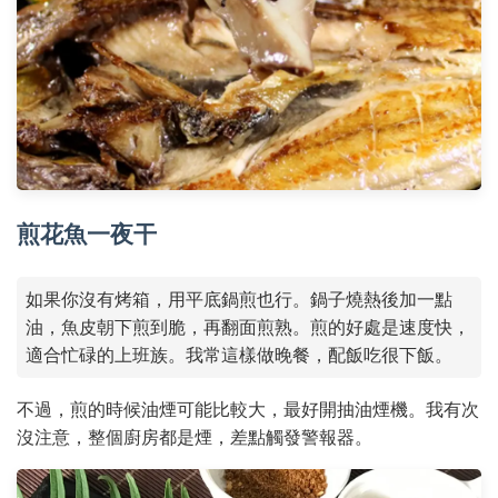
煎花魚一夜干
如果你沒有烤箱，用平底鍋煎也行。鍋子燒熱後加一點
油，魚皮朝下煎到脆，再翻面煎熟。煎的好處是速度快，
適合忙碌的上班族。我常這樣做晚餐，配飯吃很下飯。
不過，煎的時候油煙可能比較大，最好開抽油煙機。我有次
沒注意，整個廚房都是煙，差點觸發警報器。