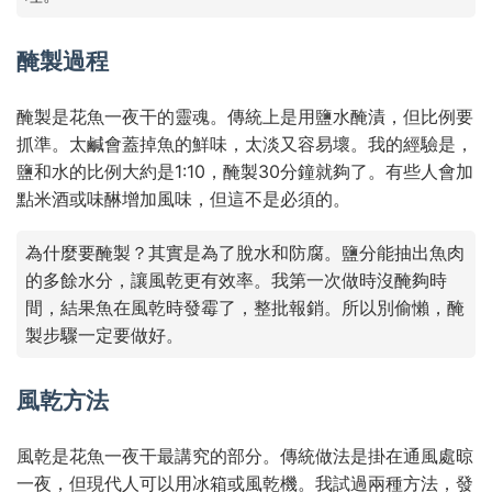
醃製過程
醃製是花魚一夜干的靈魂。傳統上是用鹽水醃漬，但比例要
抓準。太鹹會蓋掉魚的鮮味，太淡又容易壞。我的經驗是，
鹽和水的比例大約是1:10，醃製30分鐘就夠了。有些人會加
點米酒或味醂增加風味，但這不是必須的。
為什麼要醃製？其實是為了脫水和防腐。鹽分能抽出魚肉
的多餘水分，讓風乾更有效率。我第一次做時沒醃夠時
間，結果魚在風乾時發霉了，整批報銷。所以別偷懶，醃
製步驟一定要做好。
風乾方法
風乾是花魚一夜干最講究的部分。傳統做法是掛在通風處晾
一夜，但現代人可以用冰箱或風乾機。我試過兩種方法，發