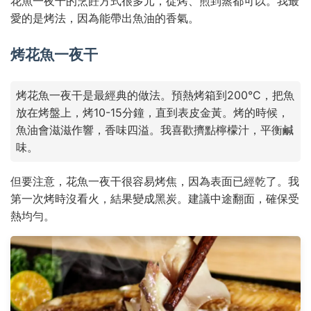
花魚一夜干的烹飪方式很多元，從烤、煎到蒸都可以。我最
愛的是烤法，因為能帶出魚油的香氣。
烤花魚一夜干
烤花魚一夜干是最經典的做法。預熱烤箱到200°C，把魚
放在烤盤上，烤10-15分鐘，直到表皮金黃。烤的時候，
魚油會滋滋作響，香味四溢。我喜歡擠點檸檬汁，平衡鹹
味。
但要注意，花魚一夜干很容易烤焦，因為表面已經乾了。我
第一次烤時沒看火，結果變成黑炭。建議中途翻面，確保受
熱均勻。