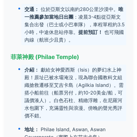
交通：
位於亞斯文以南約280公里沙漠中。
唯
一推薦參加當地日出團
：凌晨3-4點從亞斯文
集合出發（巴士或小巴車隊），車程單程約3.5
小時，中途休息站停靠。
提前預訂！
也可飛國
內線（航班少且貴）。
菲萊神殿 (Philae Temple)
介紹：
獻給女神愛西斯（Isis）的夢幻水上神
殿！原址已被水壩淹沒，現為聯合國教科文組
織搶救遷移至艾吉卡島（Agilkia Island）。需
搭小船前往（船票另付，約10-20美金/船，可
議價湊人）。白色石柱、精緻浮雕，在尼羅河
水包圍下，充滿靈性與浪漫。傍晚的聲光秀評
價不錯。
地址：
Philae Island, Aswan, Aswan