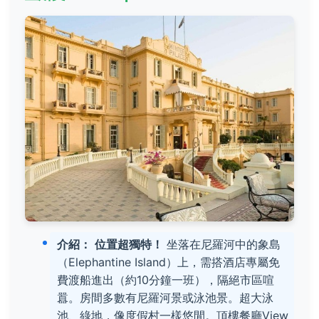
介紹：
位置超獨特！
坐落在尼羅河中的象島
（Elephantine Island）上，需搭酒店專屬免
費渡船進出（約10分鐘一班），隔絕市區喧
囂。房間多數有尼羅河景或泳池景。超大泳
池、綠地，像度假村一樣悠閒。頂樓餐廳View