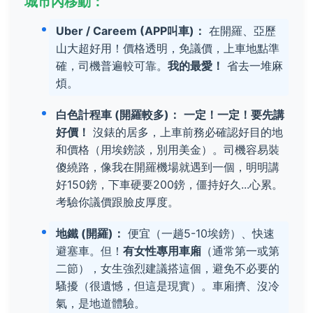
城市內移動：
Uber / Careem (APP叫車)：
在開羅、亞歷
山大超好用！價格透明，免議價，上車地點準
確，司機普遍較可靠。
我的最愛！
省去一堆麻
煩。
白色計程車 (開羅較多)：
一定！一定！要先講
好價！
沒錶的居多，上車前務必確認好目的地
和價格（用埃鎊談，別用美金）。司機容易裝
傻繞路，像我在開羅機場就遇到一個，明明講
好150鎊，下車硬要200鎊，僵持好久...心累。
考驗你議價跟臉皮厚度。
地鐵 (開羅)：
便宜（一趟5-10埃鎊）、快速
避塞車。但！
有女性專用車廂
（通常第一或第
二節），女生強烈建議搭這個，避免不必要的
騷擾（很遺憾，但這是現實）。車廂擠、沒冷
氣，是地道體驗。