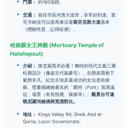
門票：
約180埃鎊。
交通：
就在市區河濱大道旁，非常好到達。逛
完卡納克可以搭馬車沿著
斯芬克斯大道
過來
（體驗性質，記得砍價）。
哈姬蘇女王神殿 (Mortuary Temple of
Hatshepsut)
介紹：
路克索西岸必看！獨特的現代主義三層
柱廊設計（像超古代版豪宅），在懸崖環抱下
氣勢非凡。紀念古埃及最成功的女法老哈姬
蘇。壁畫描繪她著名的「龐特（Punt）貿易遠
征」場景（有長頸鹿、猿猴等）。
觀景台可遠
眺尼羅河綠洲與荒漠對比。
地址：
Kings Valley Rd, Sheik Abd el-
Qurna, Luxor Governorate。