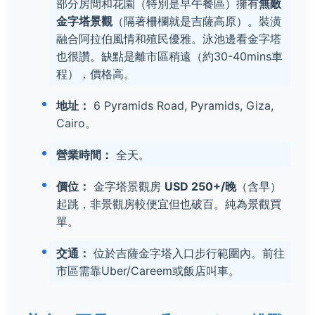
部分房間和花園（特別是早午餐區）擁有
無敵
金字塔景觀
（隔著柵欄就是吉薩高原）。裝潢
融合阿拉伯風情和殖民優雅。泳池邊看金字塔
也很讚。缺點是離市區稍遠（約30-40mins車
程），價格高。
地址：
6 Pyramids Road, Pyramids, Giza,
Cairo。
營業時間：
全天。
價位：
金字塔景觀房
USD 250+/晚
（含早）
起跳，非景觀房較便宜但也破百。純為景觀買
單。
交通：
位於吉薩金字塔入口步行範圍內。前往
市區需靠Uber/Careem或飯店叫車。