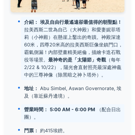
介紹：
埃及自由行最遙遠卻最值得的朝聖點！
拉美西斯二世為自己（大神殿）和愛妻妮菲塔
莉（小神殿）在懸崖上鑿出的奇蹟。神殿深達
60米，四尊20米高的拉美西斯巨像坐鎮門口，
霸氣側漏！內部壁畫精美絕倫，描繪卡迭石戰
役等場景。
最神奇的是「太陽節」奇觀
（每年
2/22 & 10/22），陽光會直射照亮最深處神龕
中的三尊神像（除黑暗之神卜塔外）。
地址：
Abu Simbel, Aswan Governorate, 埃
及（靠近蘇丹邊境）。
營業時間：
5:00 AM - 6:00 PM
（配合日出
團）。
門票：
約415埃鎊。