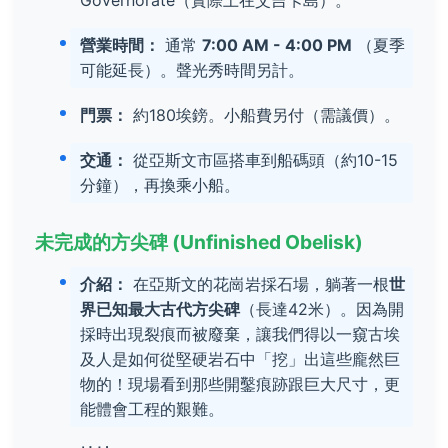
Governorate（實際上在艾吉卡島）。
營業時間：
通常
7:00 AM - 4:00 PM
（夏季
可能延長）。聲光秀時間另計。
門票：
約180埃鎊。小船費另付（需議價）。
交通：
從亞斯文市區搭車到船碼頭（約10-15
分鐘），再換乘小船。
未完成的方尖碑 (Unfinished Obelisk)
介紹：
在亞斯文的花崗岩採石場，躺著一根
世
界已知最大古代方尖碑
（長達42米）。因為開
採時出現裂痕而被廢棄，讓我們得以一窺古埃
及人是如何從堅硬岩石中「挖」出這些龐然巨
物的！現場看到那些開鑿痕跡跟巨大尺寸，更
能體會工程的艱難。