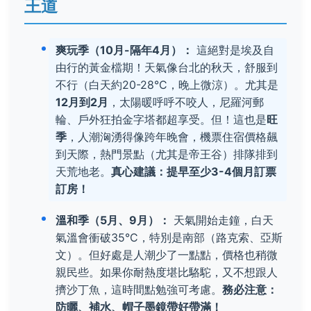
王道
爽玩季（10月-隔年4月）：
這絕對是埃及自
由行的黃金檔期！天氣像台北的秋天，舒服到
不行（白天約20-28°C，晚上微涼）。尤其是
12月到2月
，太陽暖呼呼不咬人，尼羅河郵
輪、戶外狂拍金字塔都超享受。但！這也是
旺
季
，人潮洶湧得像跨年晚會，機票住宿價格飆
到天際，熱門景點（尤其是帝王谷）排隊排到
天荒地老。
真心建議：提早至少3-4個月訂票
訂房！
溫和季（5月、9月）：
天氣開始走鐘，白天
氣溫會衝破35°C，特別是南部（路克索、亞斯
文）。但好處是人潮少了一點點，價格也稍微
親民些。如果你耐熱度堪比駱駝，又不想跟人
擠沙丁魚，這時間點勉強可考慮。
務必注意：
防曬、補水、帽子墨鏡帶好帶滿！