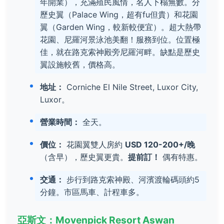
年開業），充滿殖民風情，名人下榻無數。分
歷史翼（Palace Wing，超有fu但貴）和花園
翼（Garden Wing，較新較便宜）。超大熱帶
花園、尼羅河景泳池美翻！服務到位。位置極
佳，就在路克索神殿旁尼羅河畔。缺點是歷史
翼設施較舊，價格高。
地址：
Corniche El Nile Street, Luxor City,
Luxor。
營業時間：
全天。
價位：
花園翼雙人房約
USD 120-200+/晚
（含早），歷史翼更貴。
提前訂！
偶有特惠。
交通：
步行到路克索神殿、河濱渡輪碼頭約5
分鐘。市區馬車、計程車多。
亞斯文：Movenpick Resort Aswan