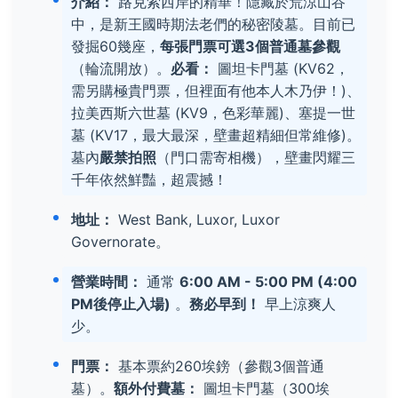
介紹：
路克索西岸的精華！隱藏於荒涼山谷
中，是新王國時期法老們的秘密陵墓。目前已
發掘60幾座，
每張門票可選3個普通墓參觀
（輪流開放）。
必看：
圖坦卡門墓 (KV62，
需另購極貴門票，但裡面有他本人木乃伊！)、
拉美西斯六世墓 (KV9，色彩華麗)、塞提一世
墓 (KV17，最大最深，壁畫超精細但常維修)。
墓內
嚴禁拍照
（門口需寄相機），壁畫閃耀三
千年依然鮮豔，超震撼！
地址：
West Bank, Luxor, Luxor
Governorate。
營業時間：
通常
6:00 AM - 5:00 PM (4:00
PM後停止入場)
。
務必早到！
早上涼爽人
少。
門票：
基本票約260埃鎊（參觀3個普通
墓）。
額外付費墓：
圖坦卡門墓（300埃