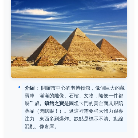
介紹：
開羅市中心的老博物館，像個巨大的藏
寶庫！滿滿的雕像、石棺、文物，隨便一件都
幾千歲。
鎮館之寶
是圖坦卡門的黃金面具跟陪
葬品（閃瞎眼！）。逛這裡需要強大體力跟專
注力，東西多到爆炸。缺點是標示不清、動線
混亂、像倉庫。