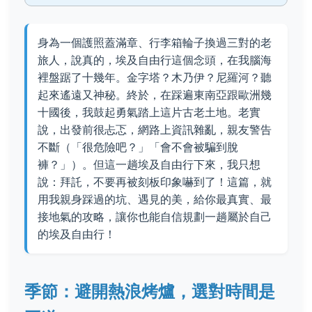
身為一個護照蓋滿章、行李箱輪子換過三對的老
旅人，說真的，埃及自由行這個念頭，在我腦海
裡盤踞了十幾年。金字塔？木乃伊？尼羅河？聽
起來遙遠又神秘。終於，在踩遍東南亞跟歐洲幾
十國後，我鼓起勇氣踏上這片古老土地。老實
說，出發前很忐忑，網路上資訊雜亂，親友警告
不斷（「很危險吧？」「會不會被騙到脫
褲？」）。但這一趟埃及自由行下來，我只想
說：拜託，不要再被刻板印象嚇到了！這篇，就
用我親身踩過的坑、遇見的美，給你最真實、最
接地氣的攻略，讓你也能自信規劃一趟屬於自己
的埃及自由行！
季節：避開熱浪烤爐，選對時間是