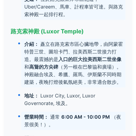
Uber/Careem、馬車、計程車皆可達。與路克
索神殿一起排行程。
路克索神殿 (Luxor Temple)
介紹：
矗立在路克索市區心臟地帶，由阿蒙霍
特普三世、圖坦卡門、拉美西斯二世接力打
造。最震撼的是
入口的巨大拉美西斯二世坐像
和
高聳的方尖碑
（另一根在巴黎協和廣場）。
神殿融合埃及、希臘、羅馬、伊斯蘭不同時期
建築，夜晚打燈後氣氛絕美，非常適合散步。
地址：
Luxor City, Luxor, Luxor
Governorate, 埃及。
營業時間：
通常
6:00 AM - 10:00 PM
（夜
景很美！）。