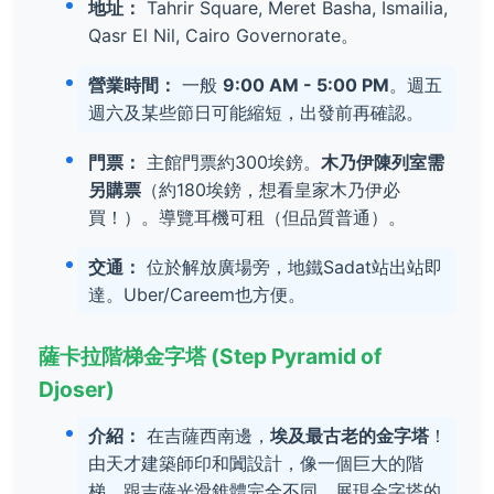
地址：
Tahrir Square, Meret Basha, Ismailia,
Qasr El Nil, Cairo Governorate。
營業時間：
一般
9:00 AM - 5:00 PM
。週五
週六及某些節日可能縮短，出發前再確認。
門票：
主館門票約300埃鎊。
木乃伊陳列室需
另購票
（約180埃鎊，想看皇家木乃伊必
買！）。導覽耳機可租（但品質普通）。
交通：
位於解放廣場旁，地鐵Sadat站出站即
達。Uber/Careem也方便。
薩卡拉階梯金字塔 (Step Pyramid of
Djoser)
介紹：
在吉薩西南邊，
埃及最古老的金字塔
！
由天才建築師印和闐設計，像一個巨大的階
梯，跟吉薩光滑錐體完全不同，展現金字塔的