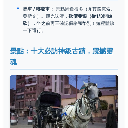
馬車 / 嘟嘟車：
景點周邊很多（尤其路克索、
亞斯文）。觀光味濃，
砍價要狠（從1/3開始
砍）
，坐之前再三確認價格和幣別！短程體驗
一下還行。
景點：十大必訪神級古蹟，震撼靈
魂