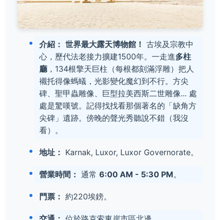
介紹：
世界最大露天博物館！
古埃及宗教中
心，歷代法老接力擴建1500年。一走進
多柱
廳
，134根擎天巨柱（每根都刻滿浮雕）把人
襯托得像螞蟻，光影變化魔幻到不行。方尖
碑、聖甲蟲雕像、巨型拉美西斯二世雕像... 處
處是驚嘆號。記得找找看那個著名的「缺角方
尖碑」遺跡。傍晚的聲光秀聽說不錯（我沒
看）。
地址：
Karnak, Luxor, Luxor Governorate。
營業時間：
通常
6:00 AM - 5:30 PM
。
門票：
約220埃鎊。
交通：
位於路克索東岸市區北邊，