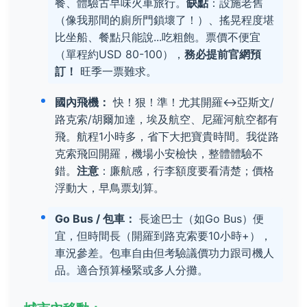
餐、體驗古早味火車旅行。
缺點
：設施老舊
（像我那間的廁所門鎖壞了！）、搖晃程度堪
比坐船、餐點只能說...吃粗飽。票價不便宜
（單程約USD 80-100），
務必提前官網預
訂！
旺季一票難求。
國內飛機：
快！狠！準！尤其開羅↔亞斯文/
路克索/胡爾加達，埃及航空、尼羅河航空都有
飛。航程1小時多，省下大把寶貴時間。我從路
克索飛回開羅，機場小安檢快，整體體驗不
錯。
注意
：廉航感，行李額度要看清楚；價格
浮動大，早鳥票划算。
Go Bus / 包車：
長途巴士（如Go Bus）便
宜，但時間長（開羅到路克索要10小時+），
車況參差。包車自由但考驗議價功力跟司機人
品。適合預算極緊或多人分攤。