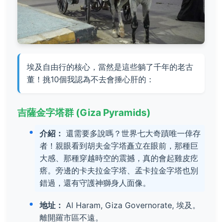
埃及自由行的核心，當然是這些躺了千年的老古
董！挑10個我認為不去會捶心肝的：
吉薩金字塔群 (Giza Pyramids)
介紹：
還需要多說嗎？世界七大奇蹟唯一倖存
者！親眼看到胡夫金字塔矗立在眼前，那種巨
大感、那種穿越時空的震撼，真的會起雞皮疙
瘩。旁邊的卡夫拉金字塔、孟卡拉金字塔也別
錯過，還有守護神獅身人面像。
地址：
Al Haram, Giza Governorate, 埃及。
離開羅市區不遠。