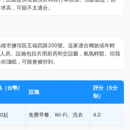
要求高，可能不太適合。
雄市鹽埕區五福四路200號。這家適合獨旅或年輕
私人房。設施包括共用廚房和交誼廳，氣氛輕鬆。但我
果你淺眠，可能會被吵到。
格（台幣/
評分（5分
設施
）
制）
00起
免費早餐、Wi-Fi、洗衣
4.0