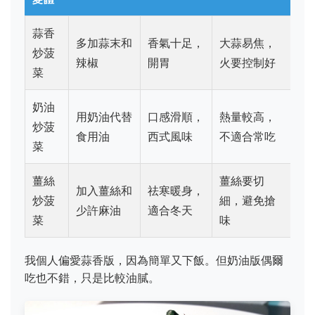
蒜香
多加蒜末和
香氣十足，
大蒜易焦，
炒菠
辣椒
開胃
火要控制好
菜
奶油
用奶油代替
口感滑順，
熱量較高，
炒菠
食用油
西式風味
不適合常吃
菜
薑絲
薑絲要切
加入薑絲和
祛寒暖身，
炒菠
細，避免搶
少許麻油
適合冬天
菜
味
我個人偏愛蒜香版，因為簡單又下飯。但奶油版偶爾
吃也不錯，只是比較油膩。