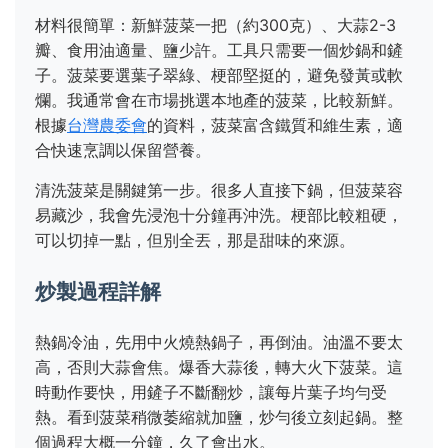
材料很簡單：新鮮菠菜一把（約300克）、大蒜2-3
瓣、食用油適量、鹽少許。工具只需要一個炒鍋和鏟
子。菠菜要選葉子翠綠、梗部堅挺的，避免發黃或軟
爛。我通常會在市場挑選本地產的菠菜，比較新鮮。
根據
台灣農委會
的資料，菠菜富含鐵質和維生素，適
合快速烹調以保留營養。
清洗菠菜是關鍵第一步。很多人直接下鍋，但菠菜容
易藏沙，我會先浸泡十分鐘再沖洗。梗部比較粗硬，
可以切掉一點，但別全丟，那是甜味的來源。
炒製過程詳解
熱鍋冷油，先用中火燒熱鍋子，再倒油。油溫不要太
高，否則大蒜會焦。爆香大蒜後，轉大火下菠菜。這
時動作要快，用鏟子不斷翻炒，讓每片葉子均勻受
熱。看到菠菜稍微萎縮就加鹽，炒勻後立刻起鍋。整
個過程大概一分鐘，久了會出水。