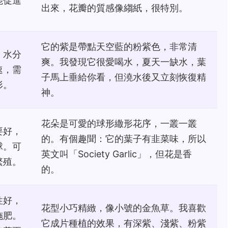
能促進
出來，花瓣的質感像縐紙，很特別。
它的紫是帶點天空藍的粉紫色，非常清
，水分
爽。我發現它很愛喝水，夏天一缺水，葉
速，需
子馬上垂給你看，但澆水後又立刻恢復精
形。
神。
花朵是可愛的球形繖形花序，一叢一叢
要好，
的。有個趣聞：它的葉子有韭菜味，所以
球。可
英文叫「Society Garlic」，但花是香
繁殖。
的。
性好，
花型小巧精緻，像小號的金魚草。我喜歡
施肥。
它成片種植的效果，有深紫、淺紫、粉紫