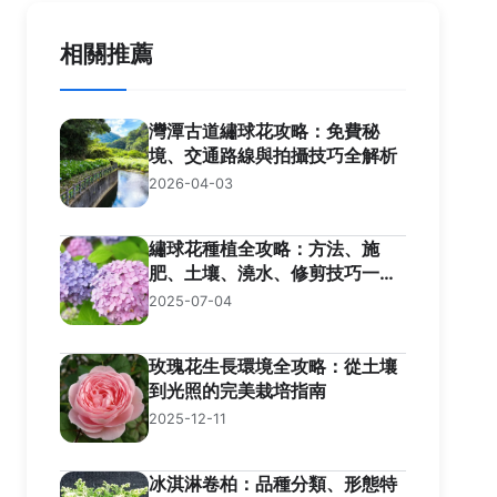
相關推薦
灣潭古道繡球花攻略：免費秘
境、交通路線與拍攝技巧全解析
2026-04-03
繡球花種植全攻略：方法、施
肥、土壤、澆水、修剪技巧一網
打盡！
2025-07-04
玫瑰花生長環境全攻略：從土壤
到光照的完美栽培指南
2025-12-11
冰淇淋卷柏：品種分類、形態特