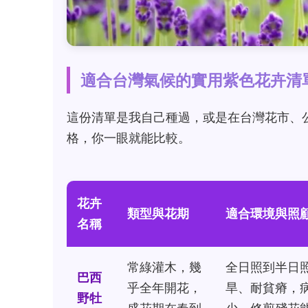
適合台灣氣候的實用紫色花卉清
這份清單是我自己種過，或是在台灣花市、
格，你一眼就能比較。
花卉
類型與花期
適合環境與照
名稱
常綠灌木，幾
全日照到半日
巴西
乎全年開花，
旱、耐貧瘠，
野牡