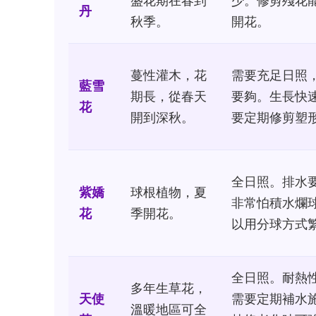
盛花期在春到
少。修剪殘花
丹
秋季。
開花。
蔓性灌木，花
需要充足日照
藍雪
期長，從春天
要夠。生長快
花
開到深秋。
要定期修剪塑
全日照。排水
紫嬌
球根植物，夏
非常怕積水爛
花
季開花。
以用分球方式
全日照。耐熱
多年生草花，
天使
需要定期補水
溫暖地區可全