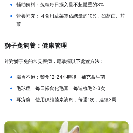
輔助飼料：兔糧每日攝入量不超體重的3%
營養補充：可食用蔬菜需佔總量的10%，如萵苣、芹
菜
獅子兔飼養：健康管理
針對獅子兔的常見疾病，應掌握以下處置方法：
腸胃不適：禁食12-24小時後，補充益生菌
毛球症：每日餵食化毛膏，每週梳毛2-3次
耳疥癬：使用伊維菌素滴劑，每週1次，連續3周