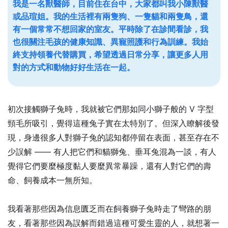
我是一名獸醫師，目前住在台中，大家都叫我小陳獸醫
或品瑄姐。我的生活裡有兩隻狗、一隻貓和兩隻鳥，還
有一個常常不想回家的室友。平時除了在診間看診，我
也很關注毛孩的健康知識、異寵照護和行為訓練。我始
終支持領養代替購買，希望透過日常分享，讓更多人用
對的方式和動物好好生活在一起。
初次接觸獅子兔時，我就被它們那如同小獅子般的 V 字型
頸毛所吸引，覺得這種兔子實在太特別了。但深入瞭解後發
現，身邊很多人對獅子兔的認知都停留在表面，甚至存在不
少誤解 —— 有人把它們和貓獅兔、垂耳兔混為一談，有人
覺得它們要麼極度黏人要麼異常暴躁，還有人對它們的壽
命、飼養成本一無所知。
我看著那些因為信息匱乏而在飼養獅子兔時走了彎路的朋
友，看著那些因為誤解而錯過這種可愛生靈的人，就想著一