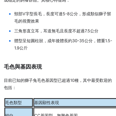
成穩定的飼養群體。其核心特徵為：
頸部V字型長毛，長度可達5-8公分，形成類似獅子鬃
毛的視覺效果
三角形直立耳，耳道無毛且長度不超過7.5公分
體型呈短圓柱狀，成年後體長約30-35公分，體重1.5-
1.9公斤
毛色與基因表現
目前已知的獅子兔毛色基因型已超過10種，其中最受歡迎的
包括：
毛色類型
基因顯性表現
純白
CC基因型，無雜色基因