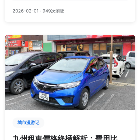
家享受當季美味，都能找到專家級的建議和常見問題
2026-02-01
·
949次瀏覽
解答，幫助你在2025年也能輕鬆掌握日本水果的最
佳品嘗時機。
城市漫游记
九州租車價格終極解析：費用比